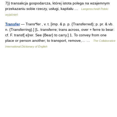
7}} transakcja gospodarcza, której istota polega na wzajemnym
przekazaniu sobie rzeczy, usługi, kapitału …
Langenscheidt Polski
wyjaśnień
Transfer
— Trans*fer , v. t. [imp. & p. p. {Transferred}; p. pr. & vb.
n. {Transferring}.] [L. transferre; trans across, over + ferre to bear:
cf. F. transf[ e]rer. See {Bear} to carry.] 1. To convey from one
place or person another; to transport, remove,… …
The Collaborative
International Dictionary of English