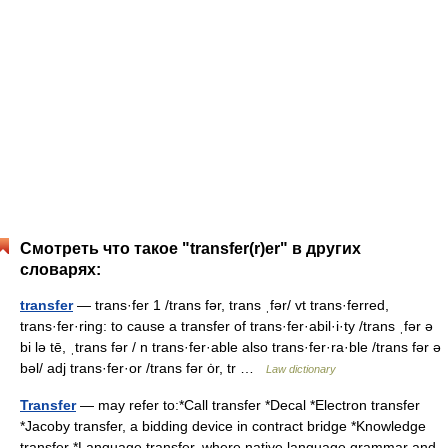
Смотреть что такое "transfer(r)er" в других
словарях:
transfer
— trans·fer 1 /trans fər, trans ˌfər/ vt trans·ferred,
trans·fer·ring: to cause a transfer of trans·fer·abil·i·ty /trans ˌfər ə
bi lə tē, ˌtrans fər / n trans·fer·able also trans·fer·ra·ble /trans fər ə
bəl/ adj trans·fer·or /trans fər ȯr, tr …
Law dictionary
Transfer
— may refer to:*Call transfer *Decal *Electron transfer
*Jacoby transfer, a bidding device in contract bridge *Knowledge
transfer *Language transfer, where native language grammar and