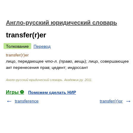
Англо-русский юридический словарь
transfer(r)er
Толкование
Перевод
transfer(r)er
лицо, передающее
что-л. (право, вещь
)
; лицо, совершающее
акт перенесения прав; цедент; индоссант
Англо-русский юридический словарь
.
Академик.ру
.
2011
.
Игры ⚽
Поможем сделать НИР
transference
transfer(r)or