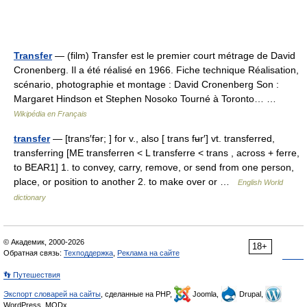
Transfer
— (film) Transfer est le premier court métrage de David
Cronenberg. Il a été réalisé en 1966. Fiche technique Réalisation,
scénario, photographie et montage : David Cronenberg Son :
Margaret Hindson et Stephen Nosoko Tourné à Toronto… …
Wikipédia en Français
transfer
— [trans′fər; ] for v., also [ trans fʉr′] vt. transferred,
transferring [ME transferren < L transferre < trans , across + ferre,
to BEAR1] 1. to convey, carry, remove, or send from one person,
place, or position to another 2. to make over or …
English World
dictionary
© Академик, 2000-2026
18+
Обратная связь:
Техподдержка
,
Реклама на сайте
👣 Путешествия
Экспорт словарей на сайты
, сделанные на PHP,
Joomla,
Drupal,
WordPress, MODx.