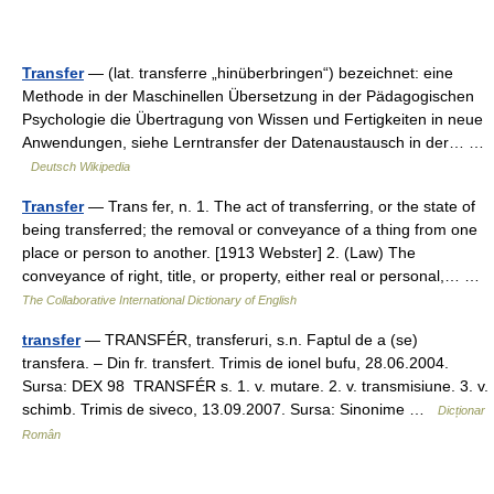
Transfer
— (lat. transferre „hinüberbringen“) bezeichnet: eine
Methode in der Maschinellen Übersetzung in der Pädagogischen
Psychologie die Übertragung von Wissen und Fertigkeiten in neue
Anwendungen, siehe Lerntransfer der Datenaustausch in der… …
Deutsch Wikipedia
Transfer
— Trans fer, n. 1. The act of transferring, or the state of
being transferred; the removal or conveyance of a thing from one
place or person to another. [1913 Webster] 2. (Law) The
conveyance of right, title, or property, either real or personal,… …
The Collaborative International Dictionary of English
transfer
— TRANSFÉR, transferuri, s.n. Faptul de a (se)
transfera. – Din fr. transfert. Trimis de ionel bufu, 28.06.2004.
Sursa: DEX 98 TRANSFÉR s. 1. v. mutare. 2. v. transmisiune. 3. v.
schimb. Trimis de siveco, 13.09.2007. Sursa: Sinonime …
Dicționar
Român