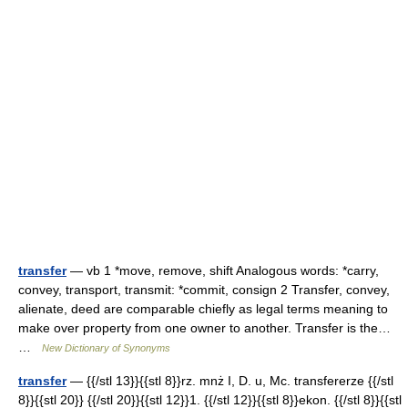
transfer
— vb 1 *move, remove, shift Analogous words: *carry,
convey, transport, transmit: *commit, consign 2 Transfer, convey,
alienate, deed are comparable chiefly as legal terms meaning to
make over property from one owner to another. Transfer is the…
…
New Dictionary of Synonyms
transfer
— {{/stl 13}}{{stl 8}}rz. mnż I, D. u, Mc. transfererze {{/stl
8}}{{stl 20}} {{/stl 20}}{{stl 12}}1. {{/stl 12}}{{stl 8}}ekon. {{/stl 8}}{{stl